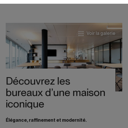
Entreprise
Voir la galerie
Design & Build
Contractant général
Réalisations
Outils d’estimation
Découvrez les
Actualités
bureaux d’une maison
Contact
iconique
FR
Élégance, raffinement et modernité.